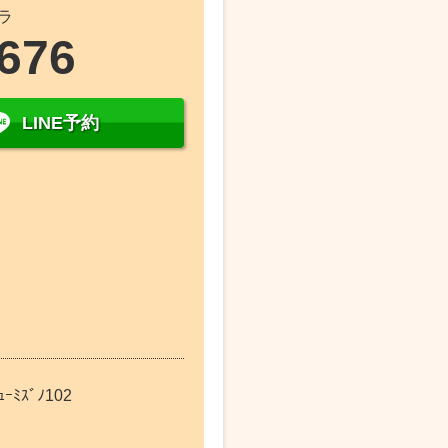
ラ
5676
LINE予約
ﾐｽﾞﾉ102