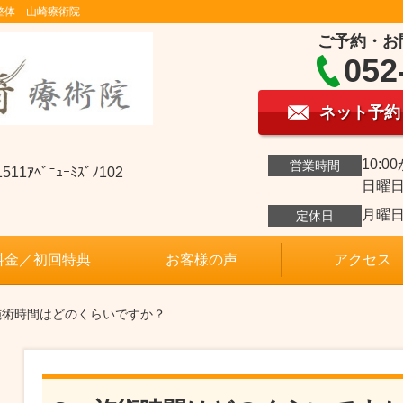
整体 山崎療術院
ご予約・お
052
ネット予約
10:0
営業時間
ﾍﾞﾆｭｰﾐｽﾞﾉ102
日曜日
月曜
定休日
料金／初回特典
お客様の声
アクセス
施術時間はどのくらいですか？