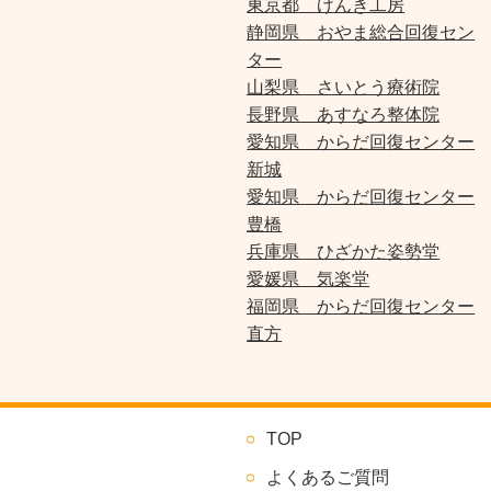
東京都 げんき工房
静岡県 おやま総合回復セン
ター
山梨県 さいとう療術院
長野県 あすなろ整体院
愛知県 からだ回復センター
新城
愛知県 からだ回復センター
豊橋
兵庫県 ひざかた姿勢堂
愛媛県 気楽堂
福岡県 からだ回復センター
直方
TOP
よくあるご質問