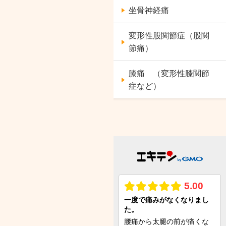
坐骨神経痛
変形性股関節症（股関
節痛）
膝痛 （変形性膝関節
症など）