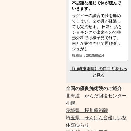
全国の優良施術院のご紹介
北海道 からだ回復センター
札幌
茨城県 桜川療術院
埼玉県 せんげん台優しい整
体院ゆらり