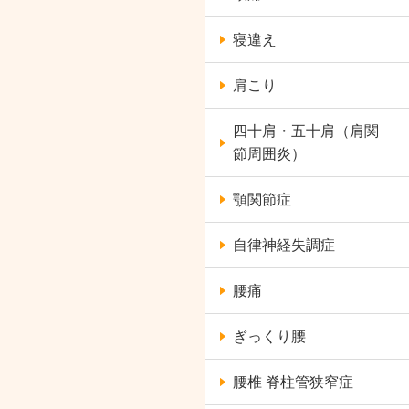
寝違え
肩こり
四十肩・五十肩（肩関
節周囲炎）
顎関節症
自律神経失調症
腰痛
ぎっくり腰
腰椎 脊柱管狭窄症