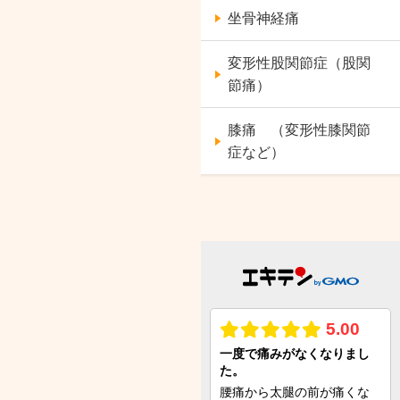
坐骨神経痛
変形性股関節症（股関
節痛）
膝痛 （変形性膝関節
症など）