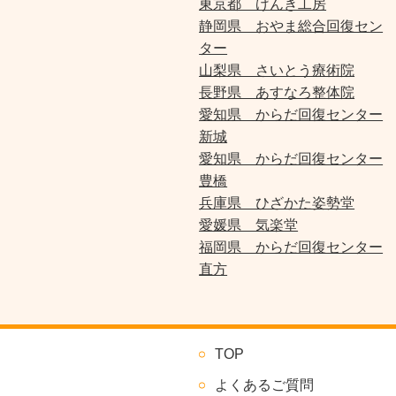
東京都 げんき工房
静岡県 おやま総合回復セン
ター
山梨県 さいとう療術院
長野県 あすなろ整体院
愛知県 からだ回復センター
新城
愛知県 からだ回復センター
豊橋
兵庫県 ひざかた姿勢堂
愛媛県 気楽堂
福岡県 からだ回復センター
直方
TOP
よくあるご質問