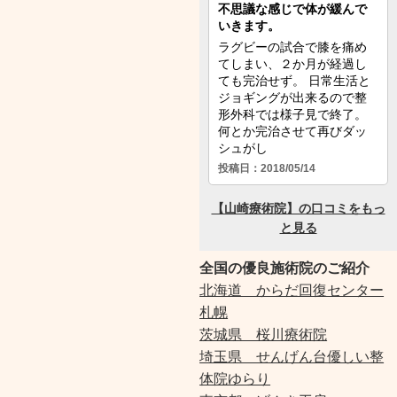
全国の優良施術院のご紹介
北海道 からだ回復センター
札幌
茨城県 桜川療術院
埼玉県 せんげん台優しい整
体院ゆらり