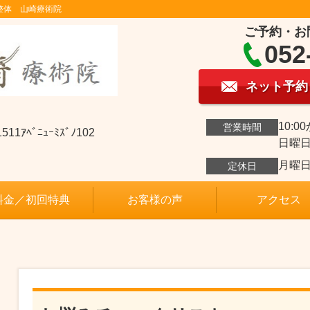
整体 山崎療術院
ご予約・お
052
ネット予約
10:0
営業時間
ﾍﾞﾆｭｰﾐｽﾞﾉ102
日曜日
月曜
定休日
料金／初回特典
お客様の声
アクセス